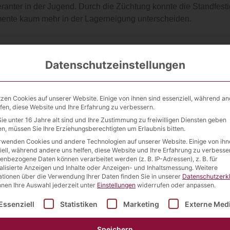
leranter in der Jugend. Durch die Züchtung konnte die Standfesti
imente kaum mehr in der Lagerneigung unterscheiden.
icht möglich. Entscheidend sind die regionalen Abreifebeding
vorsprung der Mehrzeiler und der besseren Strohstabilität und 
Datenschutzeinstellungen
tzen Cookies auf unserer Website. Einige von ihnen sind essenziell, während a
lfen, diese Website und Ihre Erfahrung zu verbessern.
SA Beschreibende Sortenliste
ie unter 16 Jahre alt sind und Ihre Zustimmung zu freiwilligen Diensten geben
n, müssen Sie Ihre Erziehungsberechtigten um Erlaubnis bitten.
rwenden Cookies und andere Technologien auf unserer Website. Einige von ihn
Search:
iell, während andere uns helfen, diese Website und Ihre Erfahrung zu verbesse
enbezogene Daten können verarbeitet werden (z. B. IP-Adressen), z. B. für
alisierte Anzeigen und Inhalte oder Anzeigen- und Inhaltsmessung.
Weitere
Pflanzenlänge
Auswinterung
Lager
Halmknicken
Ähre
ationen über die Verwendung Ihrer Daten finden Sie in unserer
Datenschutzerk
nnen Ihre Auswahl jederzeit unter
Einstellungen
widerrufen oder anpassen.
Pflanzenlänge
Auswinterung
Lager
Halmknicken
Ähre
5
3*
5
6
lgt eine Liste der Service-Gruppen, für die eine Einwilligu
Essenziell
Statistiken
Marketing
Externe Med
6
-
5
5
5
-
4
5
Speichern