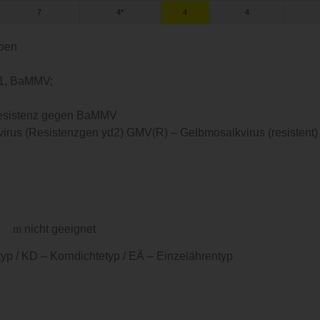
7
4*
4
4
aben
-1, BaMMV;
 Resistenz gegen BaMMV
irus (Resistenzgen yd2) GMV(R) – Gelbmosaikvirus (resistent)
et
m
nicht geeignet
p / KD – Korndichtetyp / EÄ – Einzelährentyp