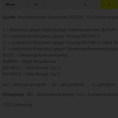
Winnie
Winnie
46
6
6
Quelle:
Beschreibende Sortenliste DE2025 ; (*)=Züchterang
1 = Resistenz gegen bodenbürtige Gelbmosaikviren: BaYMY
1² = zusätzliche Resistenz gegen Virustyp BaYMV-2
1* = zusätzliche Resistenz gegen Virustyp BaYMV-2, keine
1³ = zusätzliche Resisitenz gegen Gerstengerlbverzwergungsv
BYDV – Gerstengelbverzwergvirus
BaMMV – Milde Mosaikvirus
BAYMV-1 – Gelb.Mosaik Typ 1
BAYMV-2 – Gelb.Mosaik Typ 2
nnn
– sehr gut geeignet
nn
– gut geeignet
n
– geeign
Ertragstyp
:
BD – Bestandesdichtetyp / KO – Kompensationsty
* EU Zulassung