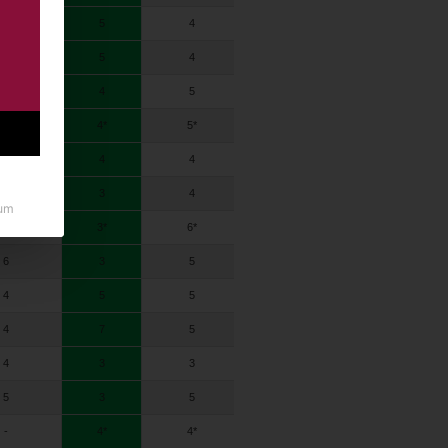
4
5
4
4
3
4
5
4
5
4
4
4
5
5
6
4*
4*
5*
5*
5*
4
4
4
5
4
5
3
4
4
4
um
6*
3*
6*
6*
5*
6
3
5
4
4
4
5
5
4
4
4
7
5
4
4
4
3
3
4
4
5
3
5
7
5
-
4*
4*
-
-