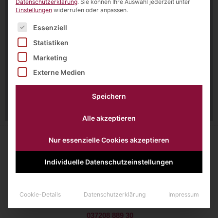
Datenschutzerklärung
.
Sie können Ihre Auswahl jederzeit unter
Einstellungen
widerrufen oder anpassen.
Es folgt eine Liste der Service-Gruppen, für die eine Einw
Essenziell
Statistiken
Marketing
Externe Medien
Speichern
Alle akzeptieren
Nur essenzielle Cookies akzeptieren
Individuelle Datenschutzeinstellungen
Querweg 1
09244 Lichtenau
Cookie-Details
Datenschutzerklärung
Impressum
037208 889 30