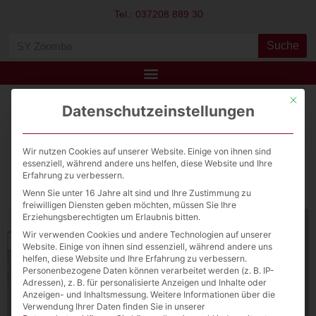
Tel.: 037208 889 30
Suche
Mit die
Datenschutzeinstellungen
GWH SY Zoomba
Download File
Wir nutzen Cookies auf unserer Website. Einige von ihnen sind
essenziell, während andere uns helfen, diese Website und Ihre
Erfahrung zu verbessern.
View Fullscreen
Wenn Sie unter 16 Jahre alt sind und Ihre Zustimmung zu
freiwilligen Diensten geben möchten, müssen Sie Ihre
Erziehungsberechtigten um Erlaubnis bitten.
Wir verwenden Cookies und andere Technologien auf unserer
Website. Einige von ihnen sind essenziell, während andere uns
helfen, diese Website und Ihre Erfahrung zu verbessern.
Personenbezogene Daten können verarbeitet werden (z. B. IP-
Adressen), z. B. für personalisierte Anzeigen und Inhalte oder
Anzeigen- und Inhaltsmessung.
Weitere Informationen über die
Verwendung Ihrer Daten finden Sie in unserer