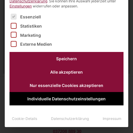
Datenschutzerklärung
.
Sie können Ihre Auswahl jederzeit unter
Einstellungen
widerrufen oder anpassen.
Es folgt eine Liste der Service-Gruppen, für die eine Einw
Essenziell
Statistiken
Marketing
Externe Medien
Speichern
Alle akzeptieren
Nur essenzielle Cookies akzeptieren
Individuelle Datenschutzeinstellungen
Querweg 1
09244 Lichtenau
Cookie-Details
Datenschutzerklärung
Impressum
037208 889 30