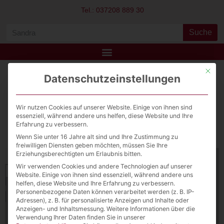
Tel.: 037208 889 30
Suche
Mit die
Datenschutzeinstellungen
GW Sandra
Download File
Wir nutzen Cookies auf unserer Website. Einige von ihnen sind
essenziell, während andere uns helfen, diese Website und Ihre
Erfahrung zu verbessern.
View Fullscreen
Wenn Sie unter 16 Jahre alt sind und Ihre Zustimmung zu
freiwilligen Diensten geben möchten, müssen Sie Ihre
Erziehungsberechtigten um Erlaubnis bitten.
Wir verwenden Cookies und andere Technologien auf unserer
Website. Einige von ihnen sind essenziell, während andere uns
helfen, diese Website und Ihre Erfahrung zu verbessern.
Personenbezogene Daten können verarbeitet werden (z. B. IP-
Adressen), z. B. für personalisierte Anzeigen und Inhalte oder
Anzeigen- und Inhaltsmessung.
Weitere Informationen über die
Verwendung Ihrer Daten finden Sie in unserer