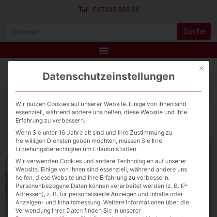
Tel.: 037208 889 30
Suche
Mit die
Datenschutzeinstellungen
WW B Informer
Download File
Wir nutzen Cookies auf unserer Website. Einige von ihnen sind
essenziell, während andere uns helfen, diese Website und Ihre
Erfahrung zu verbessern.
View Fullscreen
Wenn Sie unter 16 Jahre alt sind und Ihre Zustimmung zu
freiwilligen Diensten geben möchten, müssen Sie Ihre
Erziehungsberechtigten um Erlaubnis bitten.
Wir verwenden Cookies und andere Technologien auf unserer
Website. Einige von ihnen sind essenziell, während andere uns
helfen, diese Website und Ihre Erfahrung zu verbessern.
Personenbezogene Daten können verarbeitet werden (z. B. IP-
Adressen), z. B. für personalisierte Anzeigen und Inhalte oder
Anzeigen- und Inhaltsmessung.
Weitere Informationen über die
Verwendung Ihrer Daten finden Sie in unserer