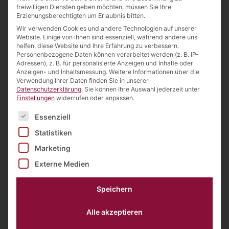
freiwilligen Diensten geben möchten, müssen Sie Ihre
Erziehungsberechtigten um Erlaubnis bitten.
ORGANIZER NAME
Wir verwenden Cookies und andere Technologien auf unserer
Website. Einige von ihnen sind essenziell, während andere uns
helfen, diese Website und Ihre Erfahrung zu verbessern.
Personenbezogene Daten können verarbeitet werden (z. B. IP-
Adressen), z. B. für personalisierte Anzeigen und Inhalte oder
Anzeigen- und Inhaltsmessung.
Weitere Informationen über die
Schreibe einen Kommentar
Verwendung Ihrer Daten finden Sie in unserer
Datenschutzerklärung
.
Sie können Ihre Auswahl jederzeit unter
Deine E-Mail-Adresse wird nicht
Einstellungen
widerrufen oder anpassen.
veröffentlicht.
Erforderliche Felder sind
Es folgt eine Liste der Service-Gruppen, für die eine Einw
mit
*
markiert
Essenziell
Statistiken
Kommentar
*
Marketing
Externe Medien
Speichern
Alle akzeptieren