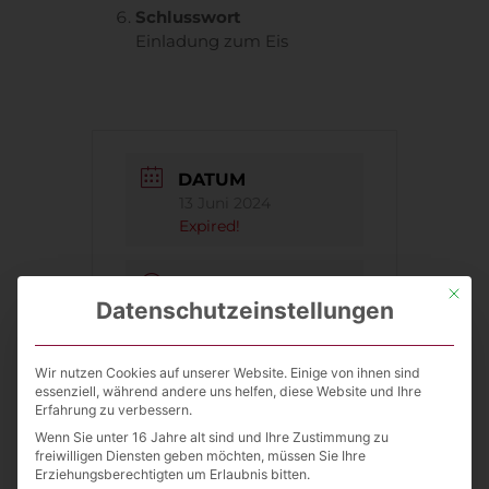
Schlusswort
Einladung zum Eis
DATUM
13 Juni 2024
Expired!
UHRZEIT
Mit die
Datenschutzeinstellungen
09:00 - 12:00
ORT
Wir nutzen Cookies auf unserer Website. Einige von ihnen sind
Versuchsfeld
essenziell, während andere uns helfen, diese Website und Ihre
Erfahrung zu verbessern.
Kleinbardau
Wenn Sie unter 16 Jahre alt sind und Ihre Zustimmung zu
freiwilligen Diensten geben möchten, müssen Sie Ihre
Erziehungsberechtigten um Erlaubnis bitten.