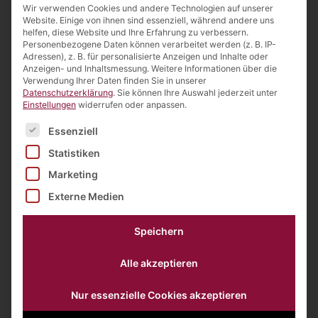
Wir verwenden Cookies und andere Technologien auf unserer
Website. Einige von ihnen sind essenziell, während andere uns
helfen, diese Website und Ihre Erfahrung zu verbessern.
Personenbezogene Daten können verarbeitet werden (z. B. IP-
Adressen), z. B. für personalisierte Anzeigen und Inhalte oder
Anzeigen- und Inhaltsmessung.
Weitere Informationen über die
Verwendung Ihrer Daten finden Sie in unserer
Datenschutzerklärung
.
Sie können Ihre Auswahl jederzeit unter
Einstellungen
widerrufen oder anpassen.
Es folgt eine Liste der Service-Gruppen, für die eine Einw
Essenziell
Statistiken
VERANSTALTER
Marketing
SAATGUT2000 GMBH
Externe Medien
037208 889
PHONE
30
Speichern
E-MAIL
info@saatgut2000.d
Alle akzeptieren
e
Nur essenzielle Cookies akzeptieren