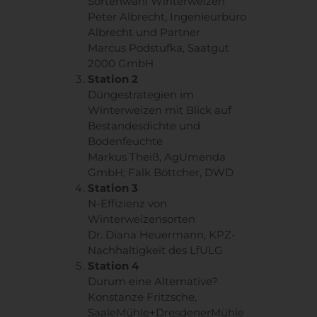
Sortenwahl Winterweizen
Peter Albrecht, Ingenieurbüro
Albrecht und Partner
Marcus Podstufka, Saatgut
2000 GmbH
Station 2
Düngestrategien im
Winterweizen mit Blick auf
Bestandesdichte und
Bodenfeuchte
Markus Theiß, AgUmenda
GmbH; Falk Böttcher, DWD
Station 3
N-Effizienz von
Winterweizensorten
Dr. Diana Heuermann, KPZ-
Nachhaltigkeit des LfULG
Station 4
Durum eine Alternative?
Konstanze Fritzsche,
SaaleMühle+DresdenerMühle