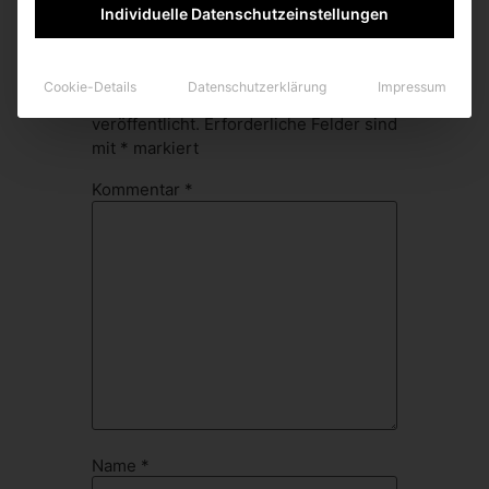
Individuelle Datenschutzeinstellungen
Schreibe einen Kommentar
Cookie-Details
Datenschutzerklärung
Impressum
Deine E-Mail-Adresse wird nicht
veröffentlicht.
Erforderliche Felder sind
mit
*
markiert
Kommentar
*
Name
*