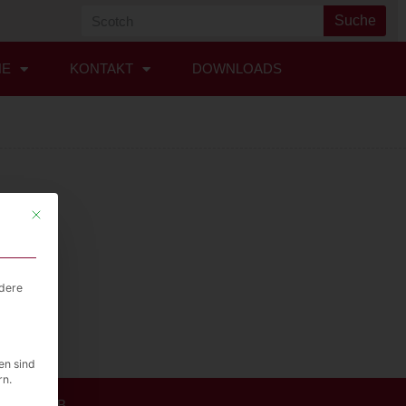
Suche
HE
KONTAKT
DOWNLOADS
Mit diesem Button wird der Dialog geschlossen. Seine Funktionalität ist i
ndere
en sind
rn.
AVLB