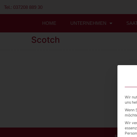
Tel.: 037208 889 30
HOME
UNTERNEHMEN
SAA
Scotch
Wir nu
uns he
Wenn S
möchte
Wir ve
essenz
Person
BESTELL