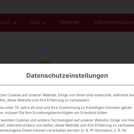
TGUT
ÖKO
TERMINE
SORTENVERSUC
Datenschutzeinstellungen
Querweg 1
09244 Lichtenau
tzen Cookies auf unserer Website. Einige von ihnen sind essenziell, während a
lfen, diese Website und Ihre Erfahrung zu verbessern.
037208 889 30
ie unter 16 Jahre alt sind und Ihre Zustimmung zu freiwilligen Diensten geben
n, müssen Sie Ihre Erziehungsberechtigten um Erlaubnis bitten.
info@saatgut2000.de
rwenden Cookies und andere Technologien auf unserer Website. Einige von ihn
iell, während andere uns helfen, diese Website und Ihre Erfahrung zu verbesse
enbezogene Daten können verarbeitet werden (z. B. IP-Adressen), z. B. für
ANFRAGE PRODUKT
IMPRESSUM
DATENSCHUTZ