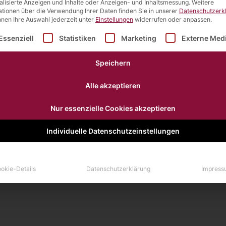
alisierte Anzeigen und Inhalte oder Anzeigen- und Inhaltsmessung.
Weitere
ationen über die Verwendung Ihrer Daten finden Sie in unserer
Datenschutzerk
nnen Ihre Auswahl jederzeit unter
Einstellungen
widerrufen oder anpassen.
lgt eine Liste der Service-Gruppen, für die eine Einwilligu
Essenziell
Statistiken
Marketing
Externe Med
Speichern
Alle akzeptieren
Nur essenzielle Cookies akzeptieren
Individuelle Datenschutzeinstellungen
okie-Details
Datenschutzerklärung
Impress