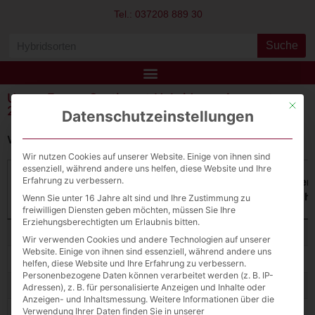
Tel.: 037208 889 30
Suche
Unser Focus-Sortiment Hybridraps Aussaat
Mit die
2026
Datenschutzeinstellungen
weitere Sorten auf Anfrage
Wir nutzen Cookies auf unserer Website. Einige von ihnen sind
essenziell, während andere uns helfen, diese Website und Ihre
Erfahrung zu verbessern.
Anzustreben
Sorte
Sorte
Züchter
Aussaat*
Bestandsdich
Wenn Sie unter 16 Jahre alt sind und Ihre Zustimmung zu
freiwilligen Diensten geben möchten, müssen Sie Ihre
Erziehungsberechtigten um Erlaubnis bitten.
Sorte
Züchter
Aussaat*
Anzustreben
Artemis
Artemis
Limagrain
mittel-spät
40-50
Wir verwenden Cookies und andere Technologien auf unserer
Bestandsdich
Website. Einige von ihnen sind essenziell, während andere uns
Ceos Gold
Ceos Gold
RAGT
früh-spät
40-55
helfen, diese Website und Ihre Erfahrung zu verbessern.
Personenbezogene Daten können verarbeitet werden (z. B. IP-
Cheeta
Cheeta
BASF
früh-spät
40
Adressen), z. B. für personalisierte Anzeigen und Inhalte oder
Anzeigen- und Inhaltsmessung.
Weitere Informationen über die
Verwendung Ihrer Daten finden Sie in unserer
DK Exited
DK Exited
Dekalb
früh-spät
40