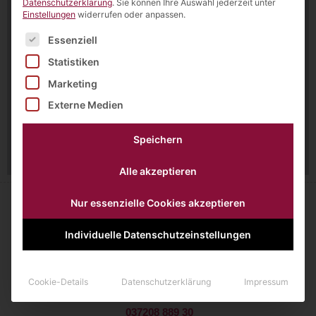
Datenschutzerklärung
.
Sie können Ihre Auswahl jederzeit unter
Einstellungen
widerrufen oder anpassen.
Es folgt eine Liste der Service-Gruppen, für die eine Einw
Essenziell
Statistiken
Marketing
Externe Medien
Speichern
Alle akzeptieren
Nur essenzielle Cookies akzeptieren
Individuelle Datenschutzeinstellungen
Querweg 1
09244 Lichtenau
Cookie-Details
Datenschutzerklärung
Impressum
037208 889 30