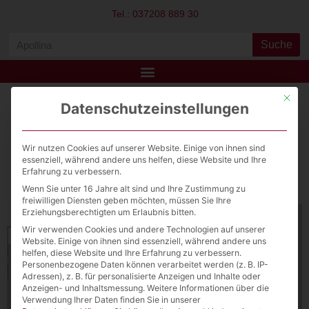
Tel.: 037208 889 30
Suche
Mit die
Datenschutzeinstellungen
SJ Apollina
Download File
Wir nutzen Cookies auf unserer Website. Einige von ihnen sind
essenziell, während andere uns helfen, diese Website und Ihre
Erfahrung zu verbessern.
View Fullscreen
Wenn Sie unter 16 Jahre alt sind und Ihre Zustimmung zu
freiwilligen Diensten geben möchten, müssen Sie Ihre
Erziehungsberechtigten um Erlaubnis bitten.
Wir verwenden Cookies und andere Technologien auf unserer
Website. Einige von ihnen sind essenziell, während andere uns
helfen, diese Website und Ihre Erfahrung zu verbessern.
Personenbezogene Daten können verarbeitet werden (z. B. IP-
Adressen), z. B. für personalisierte Anzeigen und Inhalte oder
Anzeigen- und Inhaltsmessung.
Weitere Informationen über die
Verwendung Ihrer Daten finden Sie in unserer