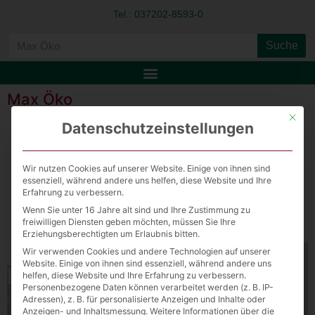
Tel.: 037202-8593-0
Suche
Max Öko
Mit die
Datenschutzeinstellungen
Öko HA Max
Wir nutzen Cookies auf unserer Website. Einige von ihnen sind
essenziell, während andere uns helfen, diese Website und Ihre
Download File
Erfahrung zu verbessern.
Wenn Sie unter 16 Jahre alt sind und Ihre Zustimmung zu
View Fullscreen
freiwilligen Diensten geben möchten, müssen Sie Ihre
Erziehungsberechtigten um Erlaubnis bitten.
Wir verwenden Cookies und andere Technologien auf unserer
Website. Einige von ihnen sind essenziell, während andere uns
helfen, diese Website und Ihre Erfahrung zu verbessern.
Personenbezogene Daten können verarbeitet werden (z. B. IP-
Adressen), z. B. für personalisierte Anzeigen und Inhalte oder
Anzeigen- und Inhaltsmessung.
Weitere Informationen über die