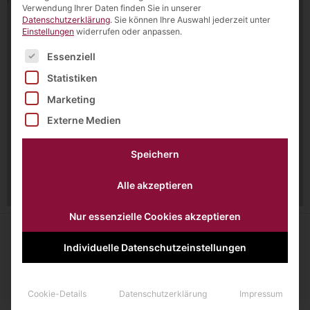
Verwendung Ihrer Daten finden Sie in unserer
Datenschutzerklärung
.
Sie können Ihre Auswahl jederzeit unter
Einstellungen
widerrufen oder anpassen.
Es folgt eine Liste der Service-Gruppen, für die eine Einw
Essenziell
Statistiken
Marketing
Externe Medien
Speichern
Alle akzeptieren
Nur essenzielle Cookies akzeptieren
Individuelle Datenschutzeinstellungen
Cookie-Details
Datenschutzerklärung
Impressum
Querweg 1