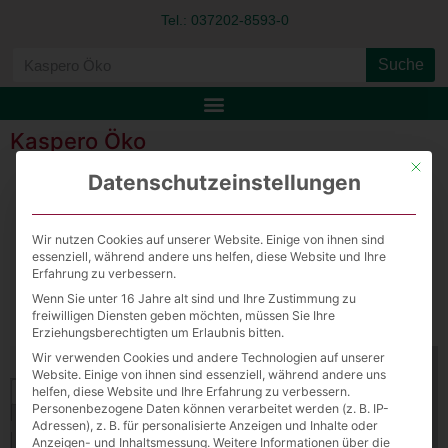
Tel.: 037202-8593-0
Suche
Kaspero Öko
Mit die
Datenschutzeinstellungen
Öko HA Kaspero
Wir nutzen Cookies auf unserer Website. Einige von ihnen sind
essenziell, während andere uns helfen, diese Website und Ihre
Download File
Erfahrung zu verbessern.
Wenn Sie unter 16 Jahre alt sind und Ihre Zustimmung zu
View Fullscreen
freiwilligen Diensten geben möchten, müssen Sie Ihre
Erziehungsberechtigten um Erlaubnis bitten.
Wir verwenden Cookies und andere Technologien auf unserer
Website. Einige von ihnen sind essenziell, während andere uns
helfen, diese Website und Ihre Erfahrung zu verbessern.
Personenbezogene Daten können verarbeitet werden (z. B. IP-
Adressen), z. B. für personalisierte Anzeigen und Inhalte oder
Anzeigen- und Inhaltsmessung.
Weitere Informationen über die