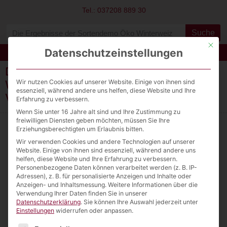
Tel.: 037208 889 30
Suche
Mit die
Datenschutzeinstellungen
Die Ergebnisse der Sortendemo Öko
Wir nutzen Cookies auf unserer Website. Einige von ihnen sind
Winterweizen sind da – fragen sie ihren
essenziell, während andere uns helfen, diese Website und Ihre
Verkaufsberater
Erfahrung zu verbessern.
Wenn Sie unter 16 Jahre alt sind und Ihre Zustimmung zu
freiwilligen Diensten geben möchten, müssen Sie Ihre
Erziehungsberechtigten um Erlaubnis bitten.
Wir verwenden Cookies und andere Technologien auf unserer
Website. Einige von ihnen sind essenziell, während andere uns
helfen, diese Website und Ihre Erfahrung zu verbessern.
Personenbezogene Daten können verarbeitet werden (z. B. IP-
Querweg 1
Adressen), z. B. für personalisierte Anzeigen und Inhalte oder
09244 Lichtenau
Anzeigen- und Inhaltsmessung.
Weitere Informationen über die
Verwendung Ihrer Daten finden Sie in unserer
Datenschutzerklärung
.
Sie können Ihre Auswahl jederzeit unter
037208 889 30
Einstellungen
widerrufen oder anpassen.
info@saatgut2000.de
Es folgt eine Liste der Service-Gruppen, für die eine Einw