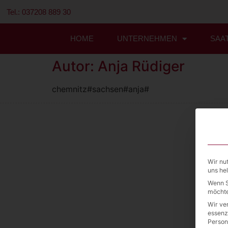
Tel.: 037208 889 30
HOME
UNTERNEHMEN
SAA
Autor:
Anja Rüdiger
chemnitz#sachsen#anja#
Wir nu
uns he
Wenn S
möchte
Wir ve
essenz
Person