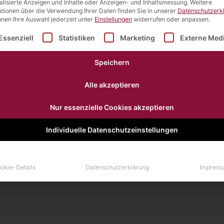
alisierte Anzeigen und Inhalte oder Anzeigen- und Inhaltsmessung.
Weitere
ationen über die Verwendung Ihrer Daten finden Sie in unserer
Datenschutzerk
ANFRAGE PRODUKT
IMPRESSUM
DATENSCHUTZ
nnen Ihre Auswahl jederzeit unter
Einstellungen
widerrufen oder anpassen.
lgt eine Liste der Service-Gruppen, für die eine Einwilligu
Essenziell
Statistiken
Marketing
Externe Med
Speichern
Alle akzeptieren
Nur essenzielle Cookies akzeptieren
Individuelle Datenschutzeinstellungen
okie-Details
Datenschutzerklärung
Impress