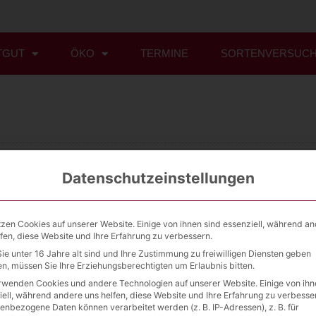
TGUT
ÖKO
TERMINE
SORTENVERSUC
Datenschutzeinstellungen
tzen Cookies auf unserer Website. Einige von ihnen sind essenziell, während a
Querweg 1
lfen, diese Website und Ihre Erfahrung zu verbessern.
09244 Lichtenau
ie unter 16 Jahre alt sind und Ihre Zustimmung zu freiwilligen Diensten geben
n, müssen Sie Ihre Erziehungsberechtigten um Erlaubnis bitten.
037208 889 30
rwenden Cookies und andere Technologien auf unserer Website. Einige von ihn
info@saatgut2000.de
iell, während andere uns helfen, diese Website und Ihre Erfahrung zu verbesse
enbezogene Daten können verarbeitet werden (z. B. IP-Adressen), z. B. für