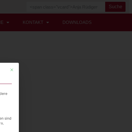
Suche
HE
KONTAKT
DOWNLOADS
Mit diesem Button wird der Dialog geschlossen. Seine Funktionalität ist i
ndere
en sind
rn.